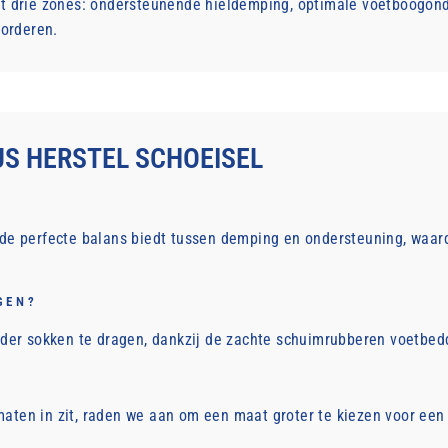
 drie zones: ondersteunende hieldemping, optimale voetboogonder
vorderen.
S HERSTEL SCHOEISEL
e perfecte balans biedt tussen demping en ondersteuning, waardo
GEN?
nder sokken te dragen, dankzij de zachte schuimrubberen voetb
 maten in zit, raden we aan om een ​​maat groter te kiezen voor e