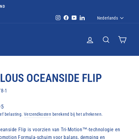
AND
TAAL
Instagram
Facebook
YouTube
LinkedIn
Nederlands
INLOGGEN
ZOEKOPDRACH
WINKE
LOUS OCEANSIDE FLIP
78-1
ale
95
ief belasting.
Verzendkosten
berekend bij het afrekenen.
eanside Flip is voorzien van Tri-Motion™-technologie en
motion Formula-schuim voor balans, demping en