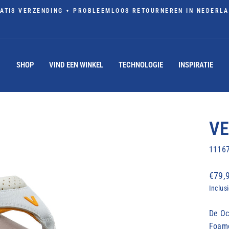
ATIS VERZENDING + PROBLEEMLOOS RETOURNEREN IN NEDERL
Diavoorstelling
pauzeren
SHOP
VIND EEN WINKEL
TECHNOLOGIE
INSPIRATIE
VE
1116
Norm
€79,
prijs
Inclus
De Oc
Foamo