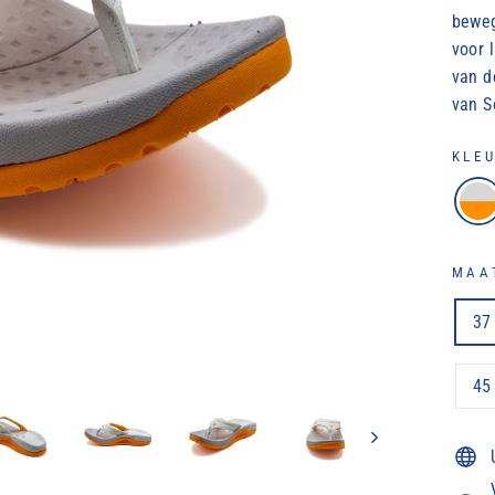
beweg
voor 
van d
van S
KLE
MAA
37
45