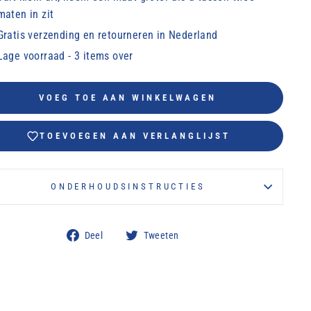
maten in zit
Gratis verzending en retourneren in Nederland
Lage voorraad - 3 items over
VOEG TOE AAN WINKELWAGEN
TOEVOEGEN AAN VERLANGLIJST
ONDERHOUDSINSTRUCTIES
Delen
Tweeten
Deel
Tweeten
op
op
Facebook
Twitter