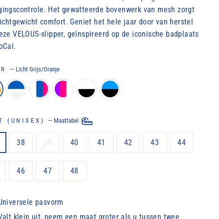
ingscontrole. Het gewatteerde bovenwerk van mesh zorgt
lichtgewicht comfort. Geniet het hele jaar door van herstel
eze VELOUS-slipper, geïnspireerd op de iconische badplaats
oCal.
UR
—
Licht Grijs/Oranje
T (UNISEX)
—
Maattabel
38
39
40
41
42
43
44
46
47
48
Universele pasvorm
Valt klein uit, neem een ​​maat groter als u tussen twee