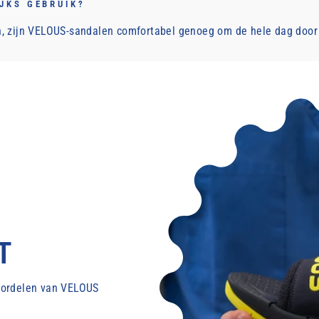
JKS GEBRUIK?
n, zijn VELOUS-sandalen comfortabel genoeg om de hele dag door
Inloggen vereist
Meld u aan bij uw account om producten aan uw verlanglijst toe
te voegen en uw eerder opgeslagen artikelen te bekijken.
Login
T
voordelen van VELOUS