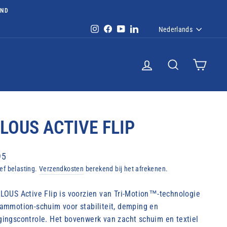
AND
TAAL
Instagram
Facebook
YouTube
LinkedIn
Nederlands
INLOGGEN
ZOEKOPDRACH
WINKE
LOUS ACTIVE FLIP
ale
95
ief belasting.
Verzendkosten
berekend bij het afrekenen.
LOUS Active Flip is voorzien van Tri-Motion™-technologie
ammotion-schuim voor stabiliteit, demping en
ingscontrole. Het bovenwerk van zacht schuim en textiel