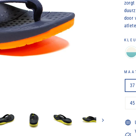
zorgt 
duurz
door 
atlet
KLE
MA
37
45