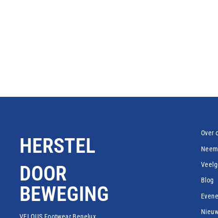
VELOUS ACTIVE FLIP
€69,95
Over 
HERSTEL
Neem 
Veelg
DOOR
Blog
BEWEGING
Even
Nieu
VELOUS Footwear Benelux