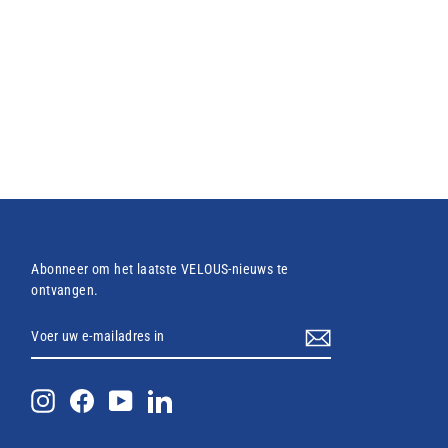
Abonneer om het laatste VELOUS-nieuws te
ontvangen.
VOER
ABONNEREN
UW
E-
MAILADRES
IN
Instagram
Facebook
YouTube
LinkedIn