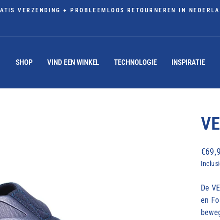
ATIS VERZENDING + PROBLEEMLOOS RETOURNEREN IN NEDERL
Diavoorstelling
pauzeren
SHOP
VIND EEN WINKEL
TECHNOLOGIE
INSPIRATIE
VE
Norm
€69,
prijs
Inclus
De VE
en Fo
beweg