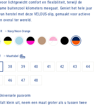
voor lichtgewicht comfort en flexibiliteit, terwijl de
ame buitenzool kilometers meegaat. Geniet het hele jaar
van herstel met deze VELOUS-slip, gemaakt voor actieve
en overal ter wereld.
UR
—
Navy/Neon Orange
AT
—
Maattabel
38
39
40
41
42
43
44
46
47
48
Universele pasvorm
Valt klein uit, neem een ​​maat groter als u tussen twee