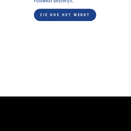
Footwear beschrijft.
ZIE HOE HET WERKT