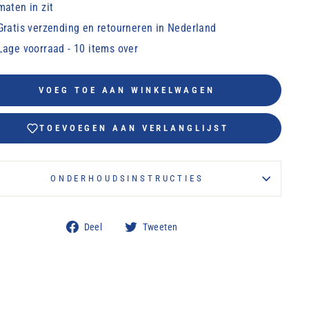
maten in zit
Gratis verzending en retourneren in Nederland
Lage voorraad - 10 items over
VOEG TOE AAN WINKELWAGEN
TOEVOEGEN AAN VERLANGLIJST
ONDERHOUDSINSTRUCTIES
Delen
Tweeten
Deel
Tweeten
op
op
Facebook
Twitter